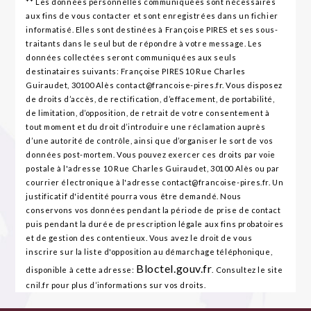
** Les données personnelles communiquées sont nécessaires
aux fins de vous contacter et sont enregistrées dans un fichier
informatisé. Elles sont destinées à Françoise PIRES et ses sous-
traitants dans le seul but de répondre à votre message. Les
données collectées seront communiquées aux seuls
destinataires suivants: Françoise PIRES 10 Rue Charles
Guiraudet, 30100 Alès contact@francoise-pires.fr. Vous disposez
de droits d’accès, de rectification, d’effacement, de portabilité,
de limitation, d’opposition, de retrait de votre consentement à
tout moment et du droit d’introduire une réclamation auprès
d’une autorité de contrôle, ainsi que d’organiser le sort de vos
données post-mortem. Vous pouvez exercer ces droits par voie
postale à l'adresse 10 Rue Charles Guiraudet, 30100 Alès ou par
courrier électronique à l'adresse contact@francoise-pires.fr. Un
justificatif d'identité pourra vous être demandé. Nous
conservons vos données pendant la période de prise de contact
puis pendant la durée de prescription légale aux fins probatoires
et de gestion des contentieux. Vous avez le droit de vous
inscrire sur la liste d'opposition au démarchage téléphonique,
Bloctel.gouv.fr
disponible à cette adresse:
. Consultez le site
cnil.fr pour plus d’informations sur vos droits.