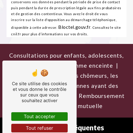
conservons vos données pendant la période de prise de contact
puis pendant la durée de prescription légale aux fins probatoires
et de gestion des contentieux. Vous avez le droit de vous
inscrire sur la liste d'opposition au démarchage téléphonique,
Bloctel.gouv.fr
disponible à cette adresse:
. Consultez le site
cnil.fr pour plus d’informations sur vos droits.
Consultations pour enfants, adolescents,
adultes, seniors ou femme enceinte |
Tarifs adaptés pour les chômeurs, les
Ce site utilise des cookies
étudiants ou les personnes ayant des
et vous donne le contrôle
sur ceux que vous
difficultés financières | Remboursement
souhaitez activer
possible selon la mutuelle
Tout accepter
Recherches fréquentes
Tout refuser