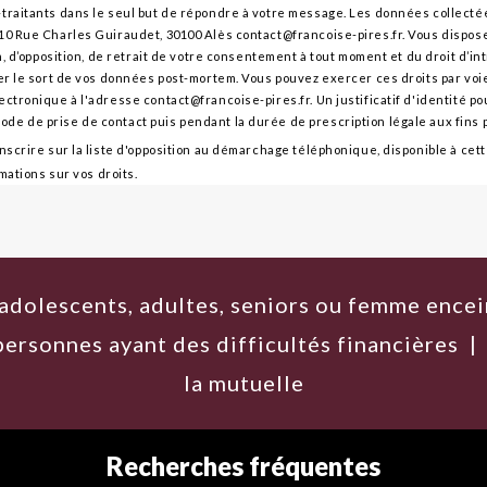
s-traitants dans le seul but de répondre à votre message. Les données collec
10 Rue Charles Guiraudet, 30100 Alès contact@francoise-pires.fr. Vous disposez
on, d’opposition, de retrait de votre consentement à tout moment et du droit d’
ser le sort de vos données post-mortem. Vous pouvez exercer ces droits par voi
ectronique à l'adresse contact@francoise-pires.fr. Un justificatif d'identité 
de de prise de contact puis pendant la durée de prescription légale aux fins 
inscrire sur la liste d'opposition au démarchage téléphonique, disponible à ce
rmations sur vos droits.
adolescents, adultes, seniors ou femme encei
 personnes ayant des difficultés financières
la mutuelle
Recherches fréquentes